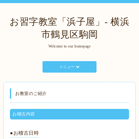
お習字教室「浜子屋」- 横浜
市鶴見区駒岡
Welcome to our homepage
メニュー
お教室のご紹介
お稽古内容
●お稽古日時