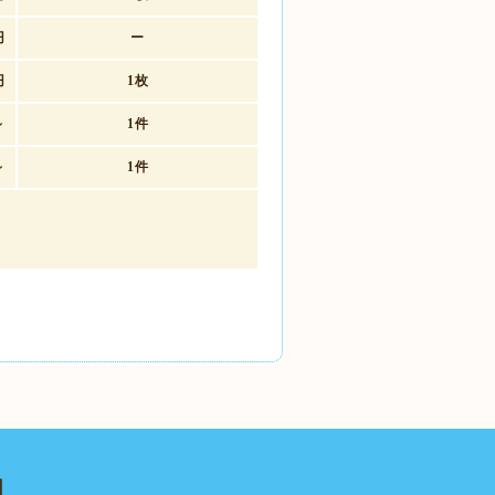
円
ー
円
1枚
～
1件
～
1件
岡